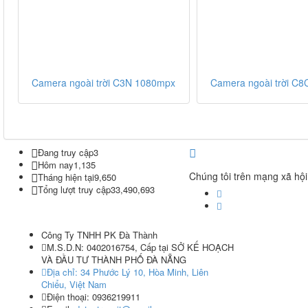
Camera ngoài trời C3N 1080mpx
Camera ngoài trời C
Đang truy cập
3
Hôm nay
1,135
Chúng tôi trên mạng xã hội
Tháng hiện tại
9,650
Tổng lượt truy cập
33,490,693
Công Ty TNHH PK Đà Thành
M.S.D.N: 0402016754, Cấp tại SỞ KẾ HOẠCH
VÀ ĐẦU TƯ THÀNH PHỐ ĐÀ NẴNG
Địa chỉ:
34 Phước Lý 10, Hòa Minh, Liên
Chiểu, Việt Nam
Điện thoại:
0936219911