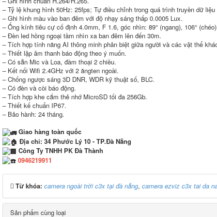
– Ghi hình chuẩn H.264/H.265.
– Tỷ lệ khung hình 50Hz: 25fps; Tự điều chỉnh trong quá trình truyền dữ liệ
– Ghi hình màu vào ban đêm với độ nhạy sáng thấp 0.0005 Lux.
– Ống kính tiêu cự cố định 4.0mm, F 1.6, góc nhìn: 89° (ngang), 106° (chéo)
– Đèn led hồng ngoại tầm nhìn xa ban đêm lên đến 30m.
– Tích hợp tính năng AI thông minh phân biệt giữa người và các vật thể khá
– Thiết lập âm thanh báo động theo ý muốn.
– Có sẵn Mic và Loa, đàm thoại 2 chiều.
– Kết nối Wifi 2.4GHz với 2 ăngten ngoài.
– Chống ngược sáng 3D DNR, WDR kỹ thuật số, BLC.
– Có đèn và còi báo động.
– Tích hợp khe cắm thẻ nhớ MicroSD tối đa 256Gb.
– Thiết kế chuẩn IP67.
– Bảo hành: 24 tháng.
Giao hàng toàn quốc
Địa chỉ: 34 Phước Lý 10 - TP.Đà Nẵng
Công Ty TNHH PK Đà Thành
0946219911
Từ khóa:
camera ngoài trời c3x tại đà nẵng
,
camera ezviz c3x tai da n
Sản phẩm cùng loại