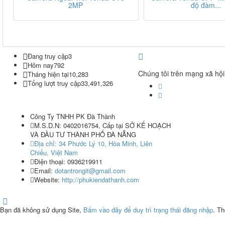
2MP
độ đàm...
Đang truy cập
3
Hôm nay
792
Chúng tôi trên mạng xã hội
Tháng hiện tại
10,283
Tổng lượt truy cập
33,491,326
Công Ty TNHH PK Đà Thành
M.S.D.N: 0402016754, Cấp tại SỞ KẾ HOẠCH
VÀ ĐẦU TƯ THÀNH PHỐ ĐÀ NẴNG
Địa chỉ:
34 Phước Lý 10, Hòa Minh, Liên
Chiểu, Việt Nam
Điện thoại:
0936219911
Email:
dotantrongit@gmail.com
Website:
http://phukiendathanh.com
Bạn đã không sử dụng Site,
Bấm vào đây để duy trì trạng thái đăng nhập
. Th