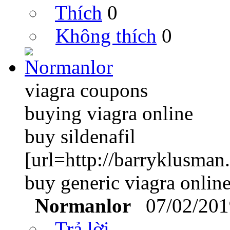
Thích
0
Không thích
0
viagra coupons
buying viagra online
buy sildenafil
[url=http://barryklusman
buy generic viagra onlin
Normanlor
07/02/201
Trả lời