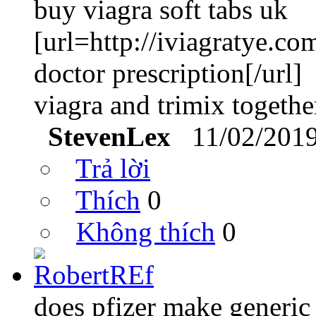
buy viagra soft tabs uk
[url=http://iviagratye.c
doctor prescription[/url]
viagra and trimix togethe
StevenLex
11/02/201
Trả lời
Thích
0
Không thích
0
does pfizer make generic