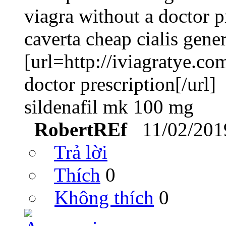
viagra without a doctor p
caverta cheap cialis gener
[url=http://iviagratye.c
doctor prescription[/url]
sildenafil mk 100 mg
RobertREf
11/02/201
Trả lời
Thích
0
Không thích
0