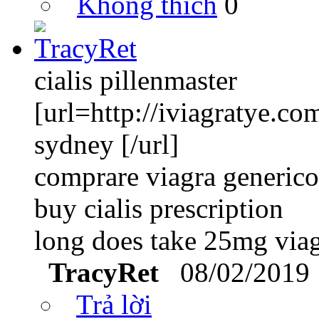
Không thích
0
cialis pillenmaster
[url=http://iviagratye.co
sydney [/url]
comprare viagra generic
buy cialis prescription
long does take 25mg via
TracyRet
08/02/2019 
Trả lời