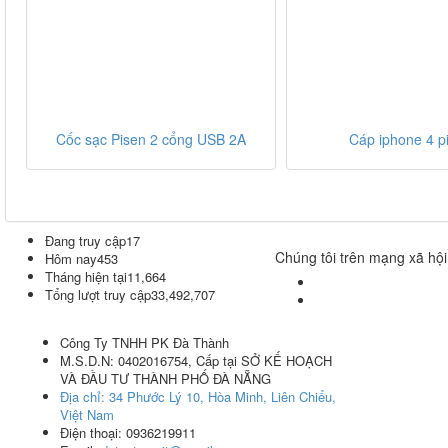
Cốc sạc Pisen 2 cổng USB 2A
Cáp iphone 4 p
Đang truy cập
17
Chúng tôi trên mạng xã hội
Hôm nay
453
Tháng hiện tại
11,664
Tổng lượt truy cập
33,492,707
Công Ty TNHH PK Đà Thành
M.S.D.N: 0402016754, Cấp tại SỞ KẾ HOẠCH
VÀ ĐẦU TƯ THÀNH PHỐ ĐÀ NẴNG
Địa chỉ:
34 Phước Lý 10, Hòa Minh, Liên Chiểu,
Việt Nam
Điện thoại:
0936219911