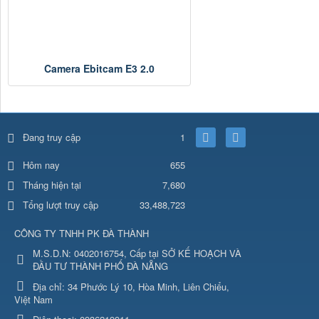
Camera Ebitcam E3 2.0
Đang truy cập
1
655
Hôm nay
Tháng hiện tại
7,680
Tổng lượt truy cập
33,488,723
CÔNG TY TNHH PK ĐÀ THÀNH
M.S.D.N: 0402016754, Cấp tại SỞ KẾ HOẠCH VÀ
ĐẦU TƯ THÀNH PHỐ ĐÀ NẴNG
Địa chỉ:
34 Phước Lý 10, Hòa Minh, Liên Chiểu,
Việt Nam