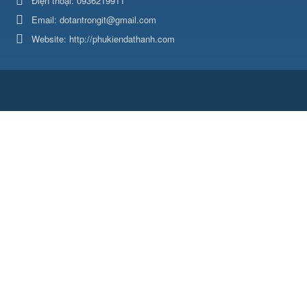
Điện thoại:
0936219911
Email:
dotantrongit@gmail.com
Website:
http://phukiendathanh.com