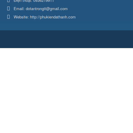
Điện thoại:
0936219911
Email:
dotantrongit@gmail.com
Website:
http://phukiendathanh.com