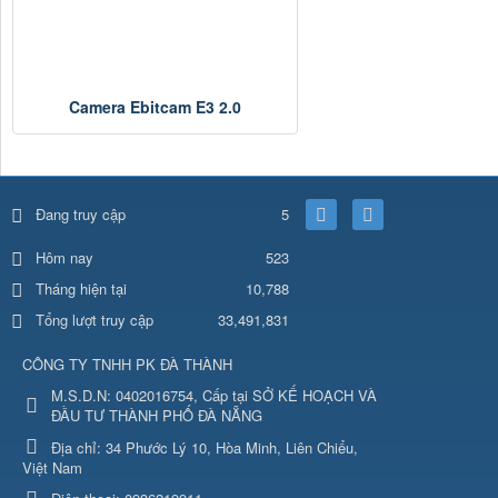
Camera Ebitcam E3 2.0
Đang truy cập
5
523
Hôm nay
Tháng hiện tại
10,788
Tổng lượt truy cập
33,491,831
CÔNG TY TNHH PK ĐÀ THÀNH
M.S.D.N: 0402016754, Cấp tại SỞ KẾ HOẠCH VÀ
ĐẦU TƯ THÀNH PHỐ ĐÀ NẴNG
Địa chỉ:
34 Phước Lý 10, Hòa Minh, Liên Chiểu,
Việt Nam