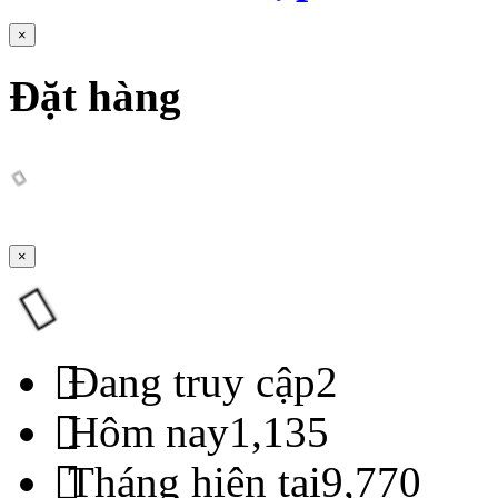
×
Đặt hàng
×
Đang truy cập
2
Hôm nay
1,135
Tháng hiện tại
9,770