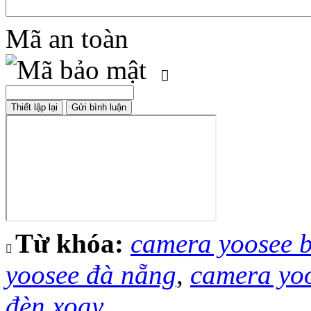
Mã an toàn
Từ khóa:
camera yoosee 
yoosee đà nẵng
,
camera yoo
đèn xoay