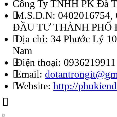
Công Ty TNHH PK Đà T
M.S.D.N: 0402016754,
ĐẦU TƯ THÀNH PHỐ
Địa chỉ:
34 Phước Lý 10
Nam
Điện thoại:
0936219911
Email:
dotantrongit@gm
Website:
http://phukien