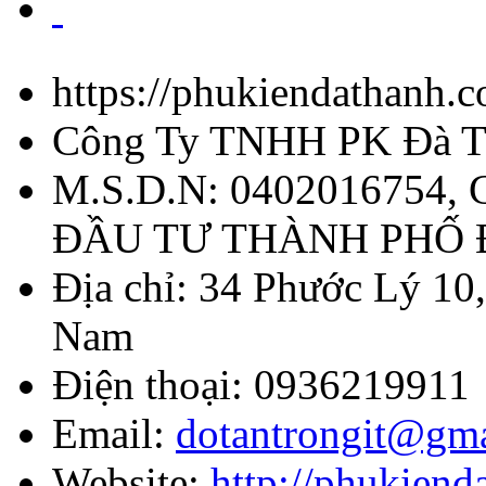
https://phukiendathanh.
Công Ty TNHH PK Đà T
M.S.D.N: 0402016754,
ĐẦU TƯ THÀNH PHỐ
Địa chỉ:
34 Phước Lý 10,
Nam
Điện thoại:
0936219911
Email:
dotantrongit@gm
Website:
http://phukien