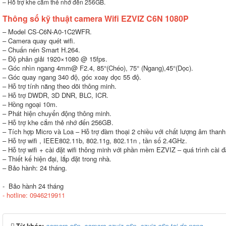
– Hỗ trợ khe cắm thẻ nhớ đến 256GB.
Thông số kỹ thuật camera Wifi EZVIZ C6N 1080P
– Model CS-C6N-A0-1C2WFR.
– Camera quay quét wifi.
– Chuấn nén Smart H.264.
– Độ phân giải 1920×1080 @ 15fps.
– Góc nhìn ngang 4mm@ F2.4, 85°(Chéo), 75° (Ngang),45°(Dọc).
– Góc quay ngang 340 độ, góc xoay dọc 55 độ.
– Hỗ trợ tính năng theo dõi thông minh.
– Hỗ trợ DWDR, 3D DNR, BLC, ICR.
– Hồng ngoại 10m.
– Phát hiện chuyển động thông minh.
– Hỗ trợ khe cắm thẻ nhớ đến 256GB.
– Tích hợp Micro và Loa – Hỗ trợ đàm thoại 2 chiều với chất lượng âm thanh
– Hỗ trợ wifi , IEEE802.11b, 802.11g, 802.11n , tần số 2.4GHz.
– Hỗ trợ wifi + cài đặt wifi thông minh với phần mềm EZVIZ – quá trình cài đ
– Thiết kế hiện đại, lắp đặt trong nhà.
– Bảo hành: 24 tháng.
- Bảo hành 24 tháng
- hotline: 0946219911
Từ khóa:
camera c6n
,
camera ezviz c6n
,
ezviz c6n tai da nang