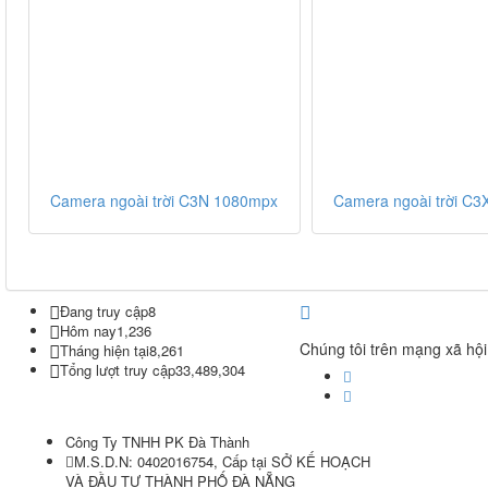
Camera ngoài trời C3N 1080mpx
Camera ngoài trời C
Đang truy cập
8
Hôm nay
1,236
Chúng tôi trên mạng xã hội
Tháng hiện tại
8,261
Tổng lượt truy cập
33,489,304
Công Ty TNHH PK Đà Thành
M.S.D.N: 0402016754, Cấp tại SỞ KẾ HOẠCH
VÀ ĐẦU TƯ THÀNH PHỐ ĐÀ NẴNG