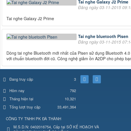
Tai nghe Galaxy J2 Prime
Đăng ngày 03-11-2015 09:
Tai nghe Galaxy J2 Prime
Tai nghe bluetooth Pisen
Đăng ngày 03-11-2015 07:
Dòng tai nghe Bluetooth mới nhất của Pisen sử dụng Bluetooth 4.0
với chuẩn bluetooth đời cũ. Công nghệ giảm ồn A2DP cho phép bạn
Đang truy cập
3
792
Hôm nay
Tháng hiện tại
10,321
Tổng lượt truy cập
33,491,364
CÔNG TY TNHH PK ĐÀ THÀNH
M.S.D.N: 0402016754, Cấp tại SỞ KẾ HOẠCH VÀ