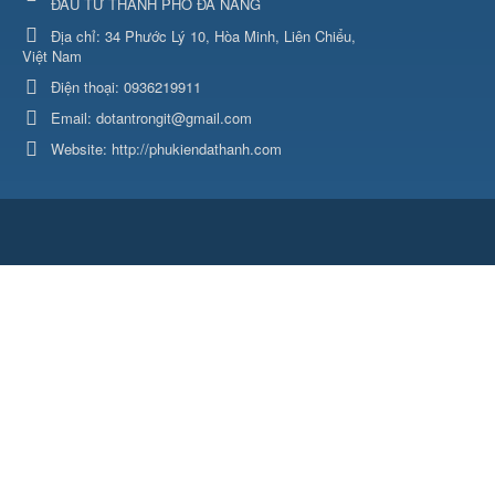
ĐẦU TƯ THÀNH PHỐ ĐÀ NẴNG
Địa chỉ:
34 Phước Lý 10, Hòa Minh, Liên Chiểu,
Việt Nam
Điện thoại:
0936219911
Email:
dotantrongit@gmail.com
Website:
http://phukiendathanh.com